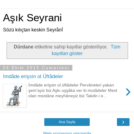
Aşık Seyrani
Sözü kılıçtan keskin Seyrânî
Dürdane
etiketine sahip kayıtlar gösteriliyor.
Tüm
kayıtları göster
24 Ekim 2015 Cumartesi
İmdâde erişsin ol Üftâdeler
›
İmdâde erişsin ol üftâdeler Pervâneleri yakan
şem'ayiz biz Aşkı uşşâka ver ki mutâdeler Mest
olan mestâne meyhâneyiz biz Takdir-i e...
›
Ana Sayfa
Web sürümünü görüntüle