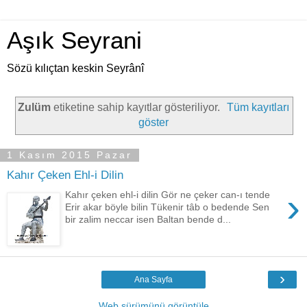
Aşık Seyrani
Sözü kılıçtan keskin Seyrânî
Zulüm
etiketine sahip kayıtlar gösteriliyor.
Tüm kayıtları
göster
1 Kasım 2015 Pazar
Kahır Çeken Ehl-i Dilin
›
Kahır çeken ehl-i dilin Gör ne çeker can-ı tende
Erir akar böyle bilin Tükenir tâb o bedende Sen
bir zalim neccar isen Baltan bende d...
›
Ana Sayfa
Web sürümünü görüntüle